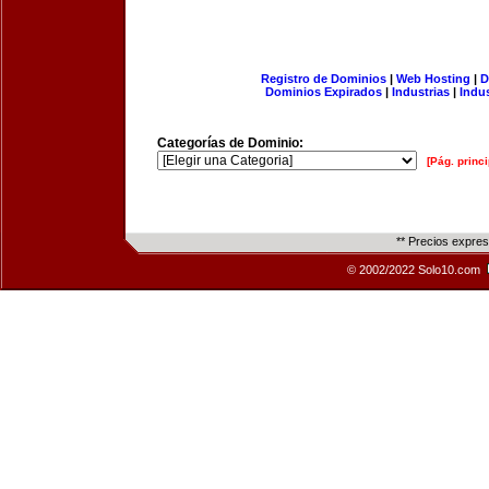
Registro de Dominios
|
Web Hosting
|
D
Dominios Expirados
|
Industrias
|
Indu
Categorías de Dominio:
[Pág. princi
** Precios expre
© 2002/2022 Solo10.com