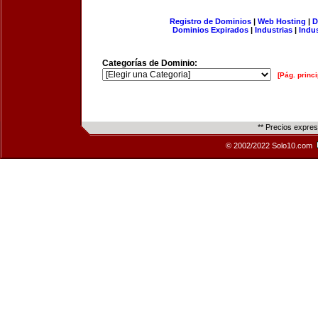
Registro de Dominios
|
Web Hosting
|
D
Dominios Expirados
|
Industrias
|
Indu
Categorías de Dominio:
[Pág. princi
** Precios expre
© 2002/2022 Solo10.com