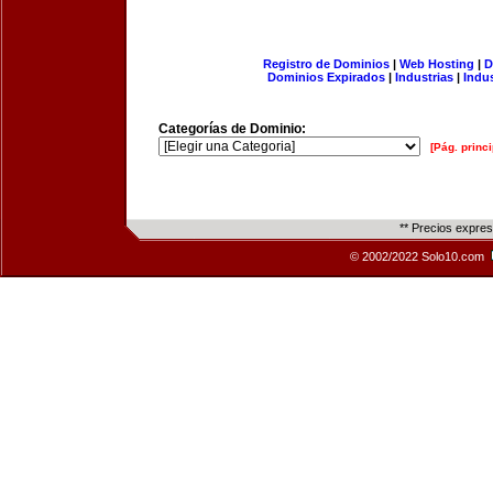
Registro de Dominios
|
Web Hosting
|
D
Dominios Expirados
|
Industrias
|
Indu
Categorías de Dominio:
[Pág. princi
** Precios expre
© 2002/2022 Solo10.com