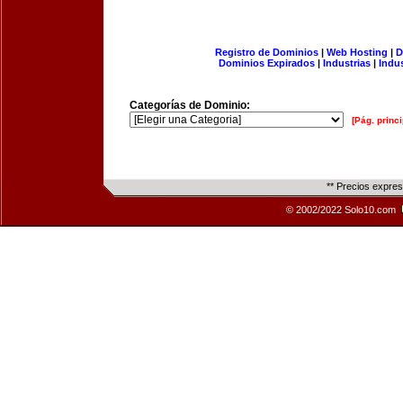
Registro de Dominios
|
Web Hosting
|
D
Dominios Expirados
|
Industrias
|
Indu
Categorías de Dominio:
[Pág. princi
** Precios expre
© 2002/2022 Solo10.com