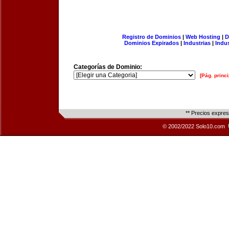
Registro de Dominios
|
Web Hosting
|
D
Dominios Expirados
|
Industrias
|
Indu
Categorías de Dominio:
[Pág. princi
** Precios expre
© 2002/2022 Solo10.com