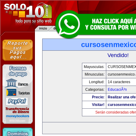
cursosenmexic
Vendido!
Mayusculas:
CURSOSENMEX
Minusculas:
cursosenmexico
Longitud:
14 caracteres
Categorias:
EducaciÃ³n
Precio:
Realizar una ofe
Visitar!
cursosenmexic
Serán consideradas ofer