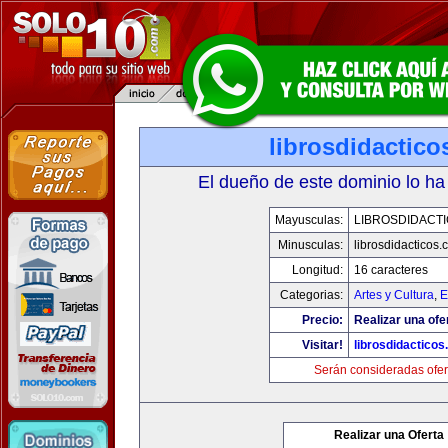
librosdidactic
El dueño de este dominio lo ha
Mayusculas:
LIBROSDIDACT
Minusculas:
librosdidacticos
Longitud:
16 caracteres
Categorias:
Artes y Cultura
,
E
Precio:
Realizar una ofe
Visitar!
librosdidactico
Serán consideradas ofer
Realizar una Oferta