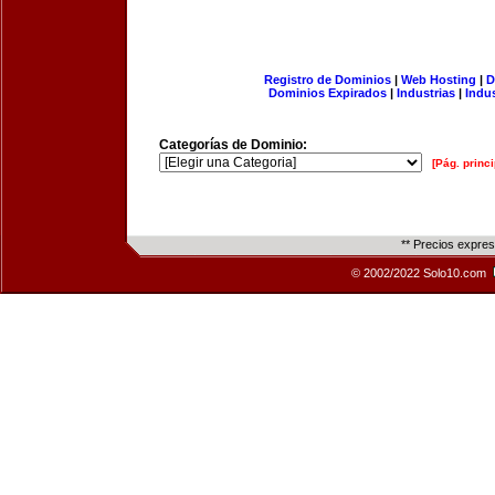
Registro de Dominios
|
Web Hosting
|
D
Dominios Expirados
|
Industrias
|
Indu
Categorías de Dominio:
[Pág. princi
** Precios expre
© 2002/2022 Solo10.com