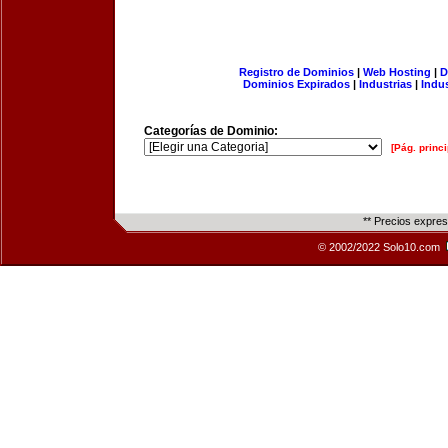
Registro de Dominios
|
Web Hosting
|
D
Dominios Expirados
|
Industrias
|
Indu
Categorías de Dominio:
[Pág. princi
** Precios expre
© 2002/2022 Solo10.com