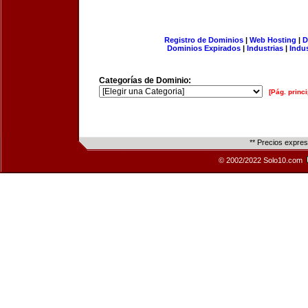
Registro de Dominios
|
Web Hosting
|
D
Dominios Expirados
|
Industrias
|
Indu
Categorías de Dominio:
[Pág. princi
** Precios expre
© 2002/2022 Solo10.com