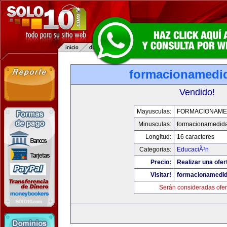
formacionamedi
Vendido!
Mayusculas:
FORMACIONAME
Minusculas:
formacionamedid
Longitud:
16 caracteres
Categorias:
EducaciÃ³n
Precio:
Realizar una ofer
Visitar!
formacionamedi
Serán consideradas ofer