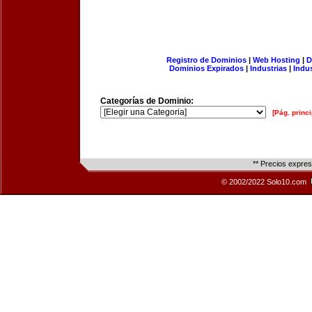
Registro de Dominios
|
Web Hosting
|
D
Dominios Expirados
|
Industrias
|
Indu
Categorías de Dominio:
[Pág. princi
** Precios expre
© 2002/2022 Solo10.com