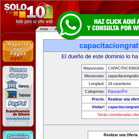
capacitaciongra
El dueño de este dominio lo ha
Mayusculas:
CAPACITACIONG
Minusculas:
capacitaciongrati
Longitud:
18 caracteres
Categorias:
EducaciÃ³n
Precio:
Realizar una ofer
Visitar!
capacitaciongrat
Serán consideradas ofer
Realizar una Oferta