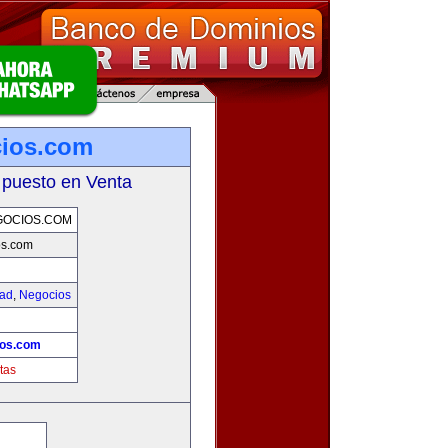
cios.com
 puesto en Venta
GOCIOS.COM
os.com
dad
,
Negocios
!
ios.com
tas