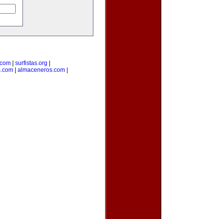
.com
|
surfistas.org
|
s.com
|
almaceneros.com
|